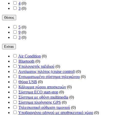
4
(
0
)
3
(
0
)
Θέσεις
5
(
0
)
9
(
0
)
3
(
0
)
Extras
Air Condition
(
0
)
Bluetooth
(
0
)
Yπολογιστής ταξιδιού
(
0
)
Αυτόματος πιλότος (cruise control)
(
0
)
Ενσωματωμένο σύστημα τηλεφώνου
(
0
)
Θύρα USB
(
0
)
Κάλυμμα χώρου αποσκευών
(
0
)
Σύστημα ECO start-stop
(
0
)
Σύστημα με οθόνη multimedia
(
0
)
Σύστημα πλοήγησης GPS
(
0
)
Τηλεσκοπική ρύθμιση τιμονιού
(
0
)
Υποβραχιόνιο οδηγού με αποθηκευτικό χώρο
(
0
)