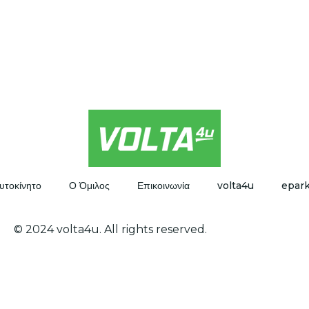
υτοκίνητο
Ο Όμιλος
Επικοινωνία
volta4u
epar
© 2024 volta4u. All rights reserved.