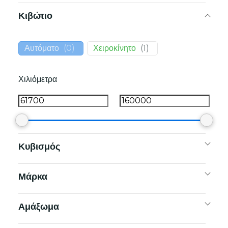
Κιβώτιο
Αυτόματο
(
0
)
Χειροκίνητο
(
1
)
Χιλιόμετρα
Κυβισμός
Μάρκα
Αμάξωμα