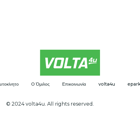
υτοκίνητο
Ο Όμιλος
Επικοινωνία
volta4u
epar
© 2024 volta4u. All rights reserved.