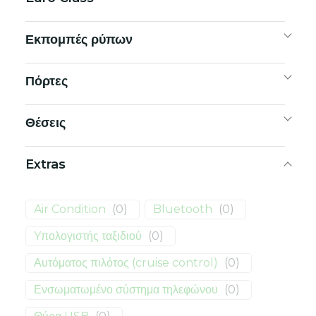
Εκπομπές ρύπων
Πόρτες
Θέσεις
Extras
Air Condition
(
0
)
Bluetooth
(
0
)
Yπολογιστής ταξιδιού
(
0
)
Αυτόματος πιλότος (cruise control)
(
0
)
Ενσωματωμένο σύστημα τηλεφώνου
(
0
)