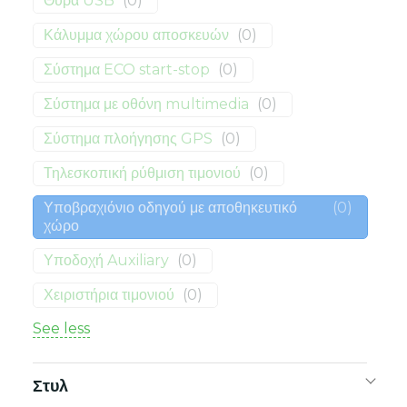
Θύρα USB
(
0
)
Κάλυμμα χώρου αποσκευών
(
0
)
Σύστημα ECO start-stop
(
0
)
Σύστημα με οθόνη multimedia
(
0
)
Σύστημα πλοήγησης GPS
(
0
)
Τηλεσκοπική ρύθμιση τιμονιού
(
0
)
Υποβραχιόνιο οδηγού με αποθηκευτικό
(
0
)
χώρο
Υποδοχή Auxiliary
(
0
)
Χειριστήρια τιμονιού
(
0
)
See less
Στυλ