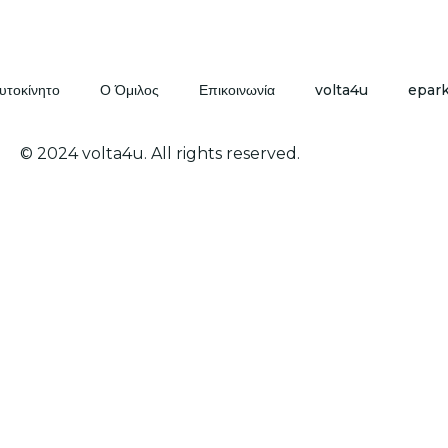
υτοκίνητο
Ο Όμιλος
Επικοινωνία
volta4u
epar
© 2024 volta4u. All rights reserved.