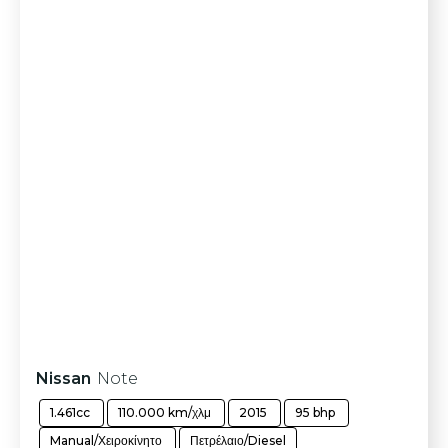
Nissan
Note
1.461cc
110.000 km/χλμ
2015
95 bhp
Manual/Χειροκίνητο
Πετρέλαιο/Diesel