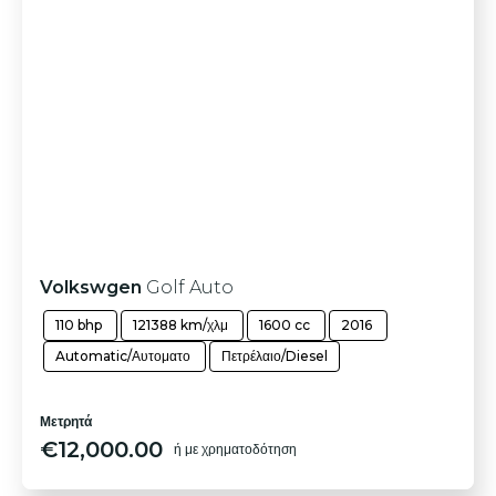
Volkswgen
Golf Auto
110 bhp
121388 km/χλμ
1600 cc
2016
Automatic/Αυτοματο
Πετρέλαιο/Diesel
Μετρητά
€
12,000.00
ή με χρηματοδότηση