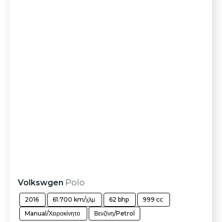
Volkswgen
Polo
2016
61.700 km/χλμ
62 bhp
999 cc
Manual/Χειροκίνητο
Βενζίνη/Petrol