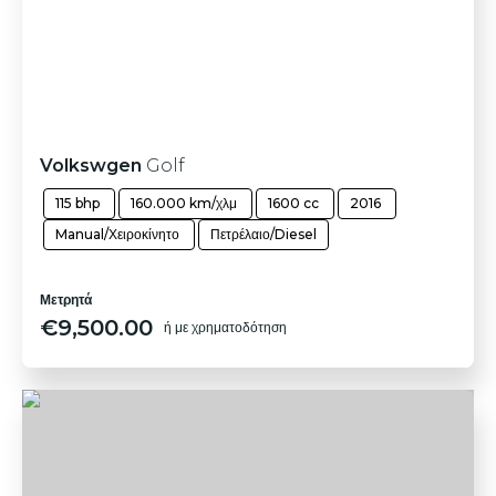
Volkswgen
Golf
115 bhp
160.000 km/χλμ
1600 cc
2016
Manual/Χειροκίνητο
Πετρέλαιο/Diesel
Μετρητά
€
9,500.00
ή με χρηματοδότηση