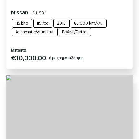
Nissan
Pulsar
115 bhp
1197cc
2016
85.000 km/χλμ
Automatic/Αυτοματο
Βενζίνη/Petrol
Μετρητά
€
10,000.00
ή με χρηματοδότηση