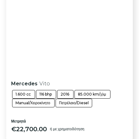
Mercedes
Vito
1.600 cc
116 bhp
2016
85.000 km/χλμ
Manual/Χειροκίνητο
Πετρέλαιο/Diesel
Μετρητά
€
22,700.00
ή με χρηματοδότηση