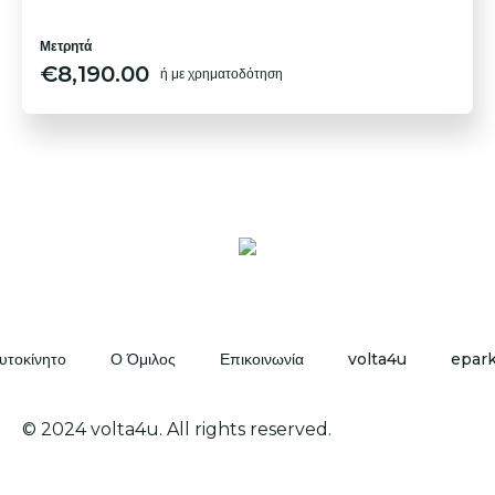
Μετρητά
€
8,190.00
ή με χρηματοδότηση
υτοκίνητο
Ο Όμιλος
Επικοινωνία
volta4u
epar
© 2024 volta4u. All rights reserved.