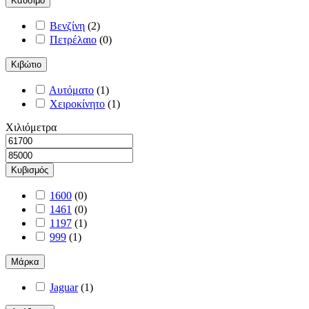
Καύσιμο
Βενζίνη
(
2
)
Πετρέλαιο
(
0
)
Κιβώτιο
Αυτόματο
(
1
)
Χειροκίνητο
(
1
)
Χιλιόμετρα
Κυβισμός
1600
(
0
)
1461
(
0
)
1197
(
1
)
999
(
1
)
Μάρκα
Jaguar
(
1
)