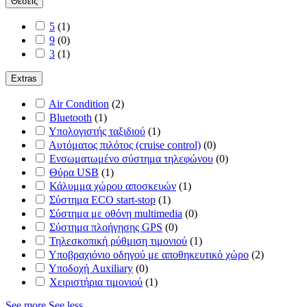
Θέσεις
5
(
1
)
9
(
0
)
3
(
1
)
Extras
Air Condition
(
2
)
Bluetooth
(
1
)
Yπολογιστής ταξιδιού
(
1
)
Αυτόματος πιλότος (cruise control)
(
0
)
Ενσωματωμένο σύστημα τηλεφώνου
(
0
)
Θύρα USB
(
1
)
Κάλυμμα χώρου αποσκευών
(
1
)
Σύστημα ECO start-stop
(
1
)
Σύστημα με οθόνη multimedia
(
0
)
Σύστημα πλοήγησης GPS
(
0
)
Τηλεσκοπική ρύθμιση τιμονιού
(
1
)
Υποβραχιόνιο οδηγού με αποθηκευτικό χώρο
(
2
)
Υποδοχή Auxiliary
(
0
)
Χειριστήρια τιμονιού
(
1
)
See more
See less