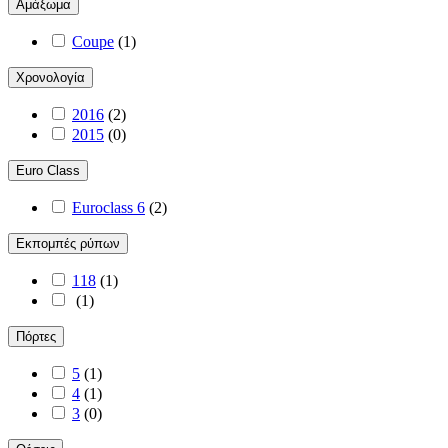
Αμάξωμα
Coupe
(
1
)
Χρονολογία
2016
(
2
)
2015
(
0
)
Euro Class
Euroclass 6
(
2
)
Εκπομπές ρύπων
118
(
1
)
(
1
)
Πόρτες
5
(
1
)
4
(
1
)
3
(
0
)