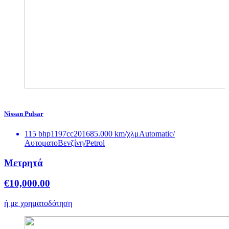
Nissan
Pulsar
115 bhp
1197cc
2016
85.000 km/χλμ
Automatic/
Αυτοματο
Βενζίνη/Petrol
Μετρητά
€
10,000.00
ή με χρηματοδότηση